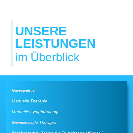
UNSERE
LEISTUNGEN
im Überblick
Osteopathie
Manuelle Therapie
Manuelle Lymphdrainage
Craniosacrale Therapie